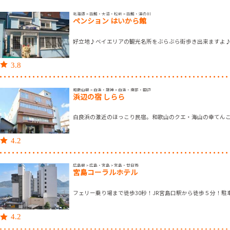
北海道 > 函館・大沼・松前 > 函館・湯の川
ペンション はいから館
好立地♪ベイエリアの観光名所をぶらぶら街歩き出来ますよ
3.8
和歌山県 > 白浜・龍神 > 白浜・南部・田辺
浜辺の宿 しらら
白良浜の激近のほっこり民宿。和歌山のクエ・海山の幸てん
4.2
広島県 > 広島・宮島 > 宮島・廿日市
宮島コーラルホテル
フェリー乗り場まで徒歩30秒！JR宮島口駅から徒歩５分！駐
4.2