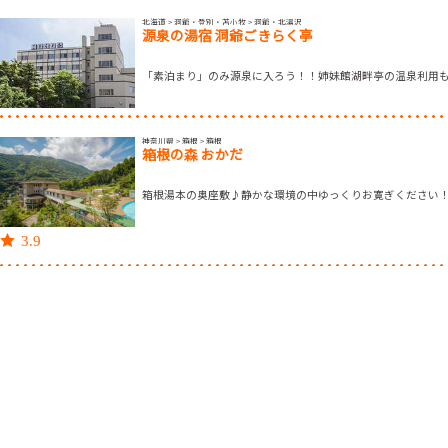
北海道 > 洞爺・登別・苫小牧 > 洞爺・北湯沢
源泉の湯宿 洞爺ごきらく亭
「素泊まり」のみ源泉に入ろう！！姉妹館湖畔亭の温泉利用
神奈川県 > 箱根 > 箱根
箱根の森 おかだ
箱根湯本の奥座敷♪静かな環境の中ゆっくりお寛ぎください
3.9